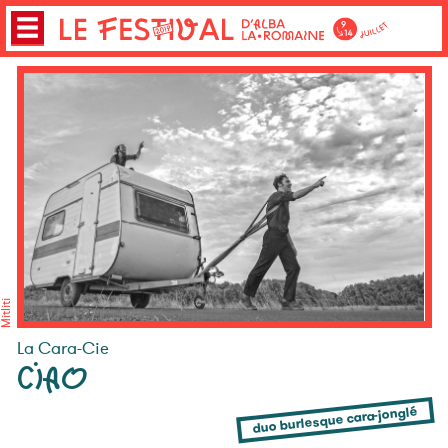
Mitliti
La Cara-Cie
CIAO
duo burlesque cara-jonglé